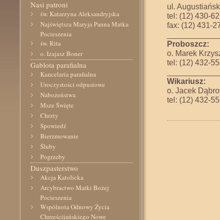
Nasi patroni
ul. Augustiańs
św. Katarzyna Aleksandryjska
tel: (12) 430-6
Najświętsza Maryja Panna Matka
fax: (12) 431-2
Pocieszenia
____________
św. Rita
Proboszcz:
o. Marek Krzys
o. Izajasz Boner
tel: (12) 432-5
Gablota parafialna
____________
Kancelaria parafialna
Wikariusz:
Uroczystości odpustowe
o. Jacek Dąbr
Nabożeństwa
tel: (12) 432-5
Msze Święte
Chrzty
Spowiedź
Bierzmowanie
Śluby
Pogrzeby
Duszpasterstwo
Akcja Katolicka
Arcybractwo Matki Bożej
Pocieszenia
Wspólnota Odnowy Życia
Chrześcijańskiego Nowe