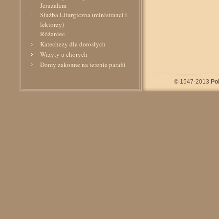
Jeruzalem
Służba Liturgiczna (ministranci i
lektorzy)
Różaniec
Katechezy dla dorosłych
Wizyty u chorych
Domy zakonne na terenie parafii
Szpital Kliniczny Pulmonologii i
© 1547-2013
Po
Alergii
Z życia parafii
Wydarzenia kulturalne
Galeria parafialna | Galerie zdjęć
Galeria zdjęć (fotografie do roku
2009 włącznie)
Triduum Paschalne (2010)
Wizytacja kanoniczno-
duszpasterska (26.II – 1.III.2010)
Pielgrzymka Służby Liturgicznej
– Kraków, Mogiła (2010)
Uroczystość odpustowa ku czci
św. Rity (22.V.2010)
Ważniejsi Święci i Błogosławieni