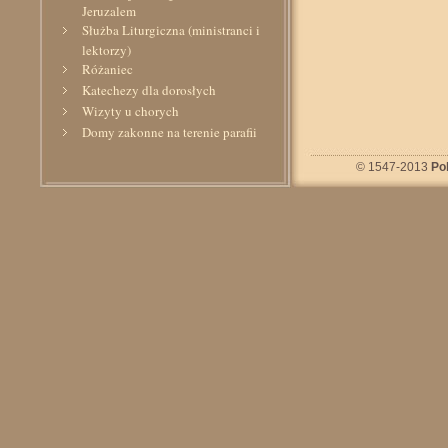
Jeruzalem
Służba Liturgiczna (ministranci i
lektorzy)
Różaniec
Katechezy dla dorosłych
Wizyty u chorych
Domy zakonne na terenie parafii
Szpital Kliniczny Pulmonologii i
© 1547-2013
Po
Alergii
Z życia parafii
Wydarzenia kulturalne
Galeria parafialna | Galerie zdjęć
Galeria zdjęć (fotografie do roku
2009 włącznie)
Triduum Paschalne (2010)
Wizytacja kanoniczno-
duszpasterska (26.II – 1.III.2010)
Pielgrzymka Służby Liturgicznej
– Kraków, Mogiła (2010)
Uroczystość odpustowa ku czci
św. Rity (22.V.2010)
Ważniejsi Święci i Błogosławieni