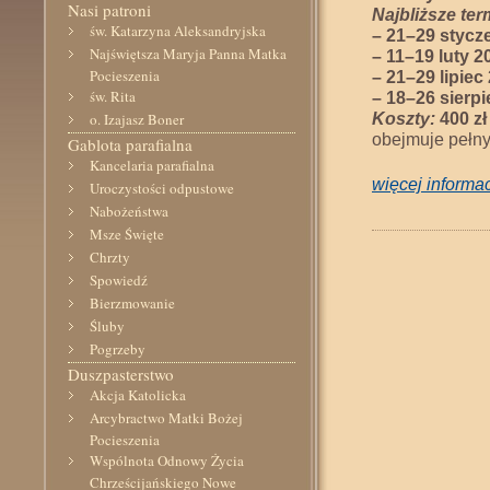
Nasi patroni
Najbliższe ter
św. Katarzyna Aleksandryjska
– 21–29 stycz
Najświętsza Maryja Panna Matka
– 11–19 luty 2
Pocieszenia
– 21–29 lipiec
św. Rita
– 18–26 sierp
Koszty:
400 zł
o. Izajasz Boner
obejmuje pełn
Gablota parafialna
Kancelaria parafialna
więcej informac
Uroczystości odpustowe
Nabożeństwa
Msze Święte
Chrzty
Spowiedź
Bierzmowanie
Śluby
Pogrzeby
Duszpasterstwo
Akcja Katolicka
Arcybractwo Matki Bożej
Pocieszenia
Wspólnota Odnowy Życia
Chrześcijańskiego Nowe