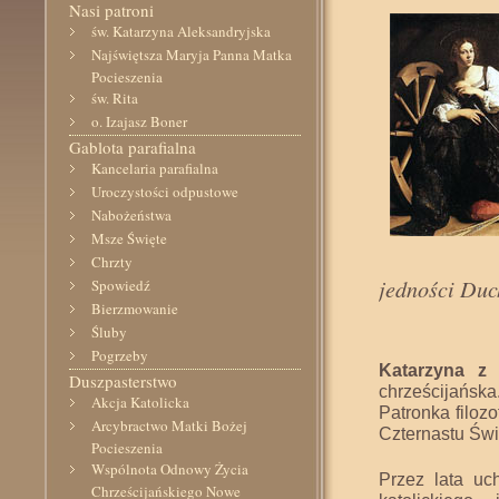
Nasi patroni
św. Katarzyna Aleksandryjska
Najświętsza Maryja Panna Matka
Pocieszenia
św. Rita
o. Izajasz Boner
Gablota parafialna
Kancelaria parafialna
Uroczystości odpustowe
Nabożeństwa
Msze Święte
Chrzty
jedności Duc
Spowiedź
Bierzmowanie
Śluby
Pogrzeby
Katarzyna z 
Duszpasterstwo
chrześcijańska
Akcja Katolicka
Patronka filozo
Arcybractwo Matki Bożej
Czternastu Świ
Pocieszenia
Wspólnota Odnowy Życia
Przez lata uc
Chrześcijańskiego Nowe