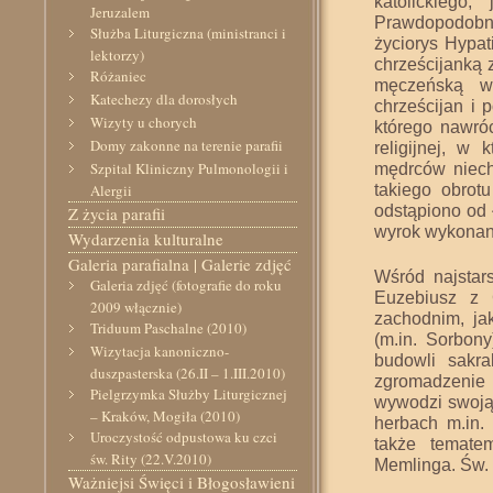
katolickiego,
Jeruzalem
Prawdopodobnie
Służba Liturgiczna (ministranci i
życiorys Hypat
lektorzy)
chrześcijanką z
Różaniec
męczeńską w 
Katechezy dla dorosłych
chrześcijan i
Wizyty u chorych
którego nawróc
Domy zakonne na terenie parafii
religijnej, w 
Szpital Kliniczny Pulmonologii i
mędrców niech
takiego obrot
Alergii
odstąpiono od 
Z życia parafii
wyrok wykonano
Wydarzenia kulturalne
Galeria parafialna | Galerie zdjęć
Wśród najstars
Galeria zdjęć (fotografie do roku
Euzebiusz z C
2009 włącznie)
zachodnim, jak
Triduum Paschalne (2010)
(m.in. Sorbon
Wizytacja kanoniczno-
budowli sakr
duszpasterska (26.II – 1.III.2010)
zgromadzenie 
Pielgrzymka Służby Liturgicznej
wywodzi swoją 
– Kraków, Mogiła (2010)
herbach m.in.
Uroczystość odpustowa ku czci
także temate
św. Rity (22.V.2010)
Memlinga. Św.
Ważniejsi Święci i Błogosławieni