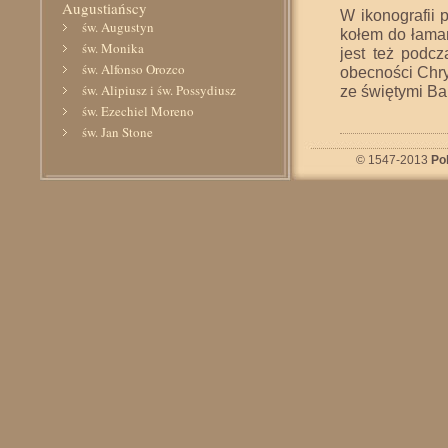
Augustiańscy
W ikonografii 
św. Augustyn
kołem do łaman
św. Monika
jest też podc
św. Alfonso Orozco
obecności Chry
św. Alipiusz i św. Possydiusz
ze świętymi Bar
św. Ezechiel Moreno
św. Jan Stone
św. Jan z Sahagun
© 1547-2013
Po
św. Klara z Montefalco
św. Mikołaj z Tolentino
św. Rita z Cascia
Aktualności
Rekolekcje ze św. Ritą
Modlitwy i prośby
Galeria
Książki i publikacje
Rosarium św. Rity
św. Tomasz z Villanova
Publikacje o nas
Kontakt