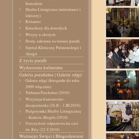
Jeruzalem
Służba Liturgiczna (ministranci i
lektorzy)
Różaniec
Katechezy dla dorosłych
Wizyty u chorych
Domy zakonne na terenie parafii
Szpital Kliniczny Pulmonologii i
Alergii
Z życia parafii
Wydarzenia kulturalne
Galeria parafialna | Galerie zdjęć
Galeria zdjęć (fotografie do roku
2009 włącznie)
Triduum Paschalne (2010)
Wizytacja kanoniczno-
duszpasterska (26.II – 1.III.2010)
Pielgrzymka Służby Liturgicznej
– Kraków, Mogiła (2010)
Uroczystość odpustowa ku czci
św. Rity (22.V.2010)
Ważniejsi Święci i Błogosławieni