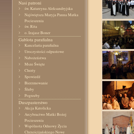
Nasi patroni
św. Katarzyna Aleksandryjska
Najświętsza Maryja Panna Matka
Pocieszenia
św. Rita
o. Izajasz Boner
Gablota parafialna
Kancelaria parafialna
Uroczystości odpustowe
Nabożeństwa
Msze Święte
Chrzty
Spowiedź
Bierzmowanie
Śluby
Pogrzeby
Duszpasterstwo
Akcja Katolicka
Arcybractwo Matki Bożej
Pocieszenia
Wspólnota Odnowy Życia
Chrześcijańskiego Nowe